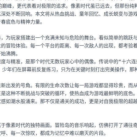
的巅峰，更代表着对极限的追求。像素时代虽已远去，但那份纯
忆深处不断回响。本文将从热血挑战、童年回忆、成长蜕变与游
青春底色与精神力量。
奏，为玩家搭建出一个充满未知与危险的舞台。看似简单的跳跃
性的冒险体验。每一个平台的距离、每一次敌人的出现，都考验
开始沸腾。
度与精准，是那个时代无数玩家心中的偶像。传说中的“十六连
。少年们在屏幕前反复练习，只为在关键时刻打出完美操作，那
。
重新出发的号角。有限的生命次数让每一局游戏都显得珍贵，而
正是这种不断挑战与突破的循环，使热血成为游戏最鲜明的底色
就感如潮水般涌来。那不仅是通关的成功，更是对自我极限的超
属于像素时代的独特画面。冒险岛的音乐响起，仿佛打开了通往
欢呼、每一次惊叹，都成为记忆中难以磨灭的片段。