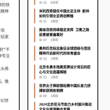
41
6天前
粹的快
戏精神
米利西奇接任中国女足主帅 新帅
如何引领女足再创辉煌
51
1周前
掘金双核持续稳定发挥 卫冕之路
与攻
前景被普遍看好
着玩家
47
1周前
奥林匹克标志象征全球团结与竞技
射”不
精神开启新时代的体育盛会
种专注
53
1周前
北京冬奥冬残奥奖牌设计背后的匠
从头再
心与文化底蕴揭秘
。
51
1周前
越。像
世界女子摔跤锦标赛中国队奋力拼
搏斩获两枚铜牌
69
1周前
奇幻世
2024北京花马节助力乡村振兴推动
文化与旅游融合发展