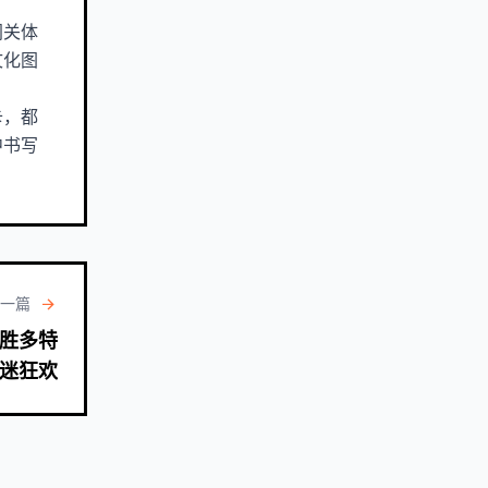
闯关体
文化图
卡，都
中书写
一篇
胜多特
迷狂欢