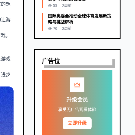
家的想
55
2周前
国际奥委会推动全球体育发展新策
动让游
略与挑战解析
70
2周前
游戏，
让游戏
广告位
了进步
升级会员
享受无广告观看体验
立即升级