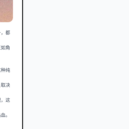
升，都
正如角
这种纯
负取决
视，这
热血。