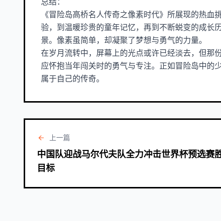
总结：
《冒险岛高桥名人传奇之像素时代》所展现的热血
验，到温暖珍贵的童年记忆，再到不断蜕变的成长
景。像素虽简单，却凝聚了梦想与勇气的力量。
在岁月流转中，屏幕上的光点或许已经淡去，但那
应怀抱当年闯关时的勇气与专注。正如冒险岛中的
属于自己的传奇。
上一篇
中国队迎战马尔代夫队全力冲击世界杯预选赛
目标