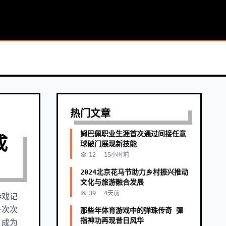
专享会
直播资讯
问题解答
服务范围
咨询客服
热门文章
姆巴佩职业生涯首次通过间接任意
成
球破门展现新技能
12
15小时前
2024北京花马节助力乡村振兴推动
文化与旅游融合发展
39
4天前
游戏记
一次次
那些年体育游戏中的弹珠传奇 彈
指神功再现昔日风华
，成为