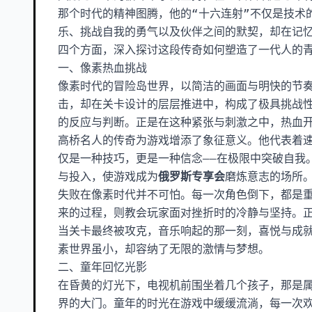
那个时代的精神图腾，他的“十六连射”不仅是技术
乐、挑战自我的勇气以及伙伴之间的默契，却在记
四个方面，深入探讨这段传奇如何塑造了一代人的
一、像素热血挑战
像素时代的冒险岛世界，以简洁的画面与明快的节
击，却在关卡设计的层层推进中，构成了极具挑战
的反应与判断。正是在这种紧张与刺激之中，热血
高桥名人的传奇为游戏增添了象征意义。他代表着速
仅是一种技巧，更是一种信念——在极限中突破自我
与投入，使游戏成为
俄罗斯专享会
磨炼意志的场所
失败在像素时代并不可怕。每一次角色倒下，都是
来的过程，则教会玩家面对挫折时的冷静与坚持。
当关卡最终被攻克，音乐响起的那一刻，喜悦与成
素世界虽小，却容纳了无限的激情与梦想。
二、童年回忆光影
在昏黄的灯光下，电视机前围坐着几个孩子，那是
界的大门。童年的时光在游戏中缓缓流淌，每一次